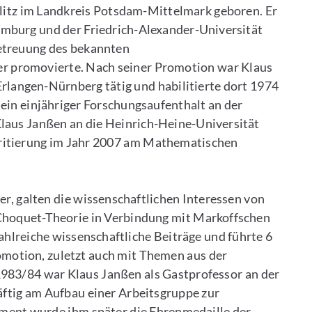
litz im Landkreis Potsdam-Mittelmark geboren. Er
amburg und der Friedrich-Alexander-Universität
etreuung des bekannten
er promovierte. Nach seiner Promotion war Klaus
Erlangen-Nürnberg tätig und habilitierte dort 1974
 ein einjähriger Forschungsaufenthalt an der
laus Janßen an die Heinrich-Heine-Universität
eritierung im Jahr 2007 am Mathematischen
er, galten die wissenschaftlichen Interessen von
 Choquet-Theorie in Verbindung mit Markoffschen
zahlreiche wissenschaftliche Beiträge und führte 6
motion, zuletzt auch mit Themen aus der
83/84 war Klaus Janßen als Gastprofessor an der
räftig am Aufbau einer Arbeitsgruppe zur
ement wurde ihm später die Ehrenmedaille der