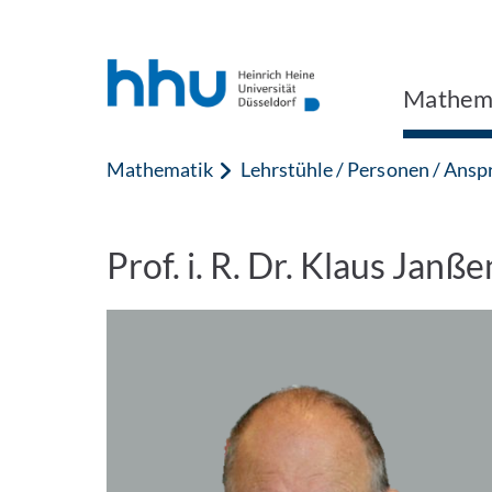
Zum Inhalt springen
Zur Suche springen
Mathem
Mathematik
Lehrstühle / Personen / Ans
Prof. i. R. Dr. Klaus Janß