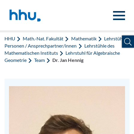
Zum Inhalt springen
Zur Suche springen
HHU
Math.-Nat. Fakultät
Mathematik
Lehrstühle /
Personen / Ansprechpartner/innen
Lehrstühle des
Mathematischen Instituts
Lehrstuhl für Algebraische
Geometrie
Team
Dr. Jan Hennig